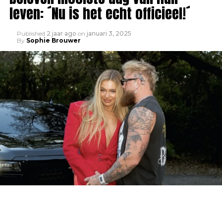
leven: ´Nu is het echt officieel!´
Published
2 jaar ago
on
januari 3, 2025
By
Sophie Brouwer