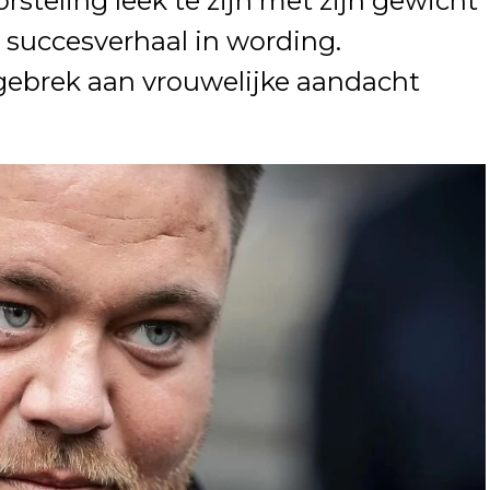
steling leek te zijn met zijn gewicht
 succesverhaal in wording.
 gebrek aan vrouwelijke aandacht