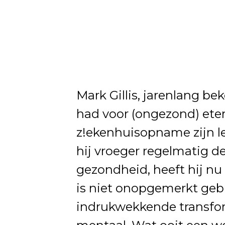
Mark Gillis, jarenlang be
had voor (ongezond) eten
z!ekenhuisopname zijn l
hij vroeger regelmatig de
gezondheid, heeft hij n
is niet onopgemerkt gebl
indrukwekkende transform