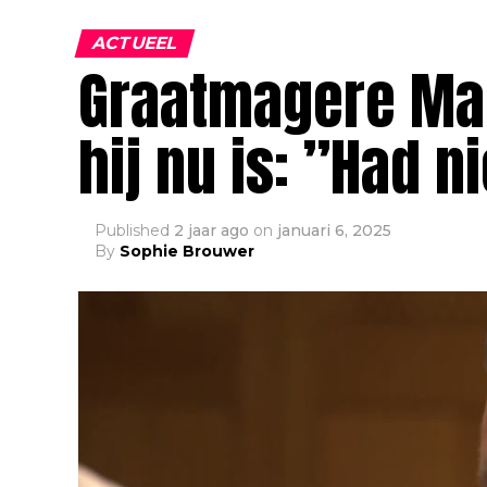
ACTUEEL
Graatmagere Mark
hij nu is: ”Had 
Published
2 jaar ago
on
januari 6, 2025
By
Sophie Brouwer