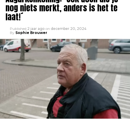
nog niets merkt, anders is het te
laat!´
Published
2 jaar ago
on
december 20, 2024
By
Sophie Brouwer