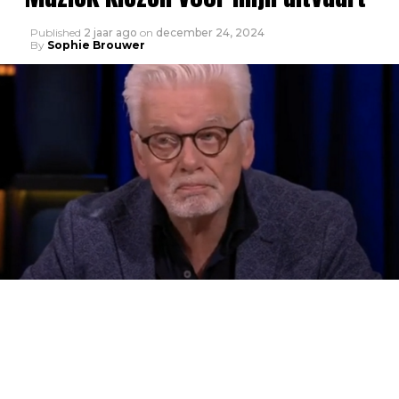
Published
2 jaar ago
on
december 24, 2024
By
Sophie Brouwer