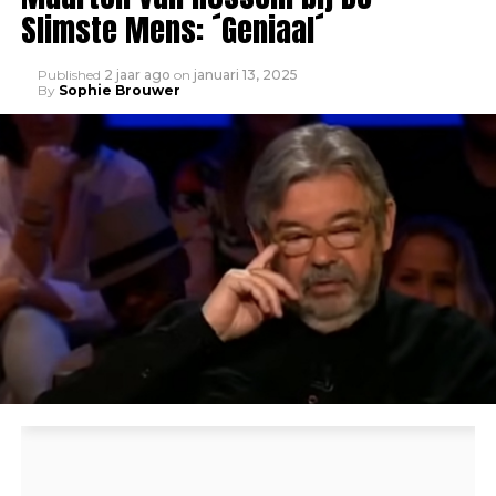
Slimste Mens: ´Geniaal´
Published
2 jaar ago
on
januari 13, 2025
By
Sophie Brouwer