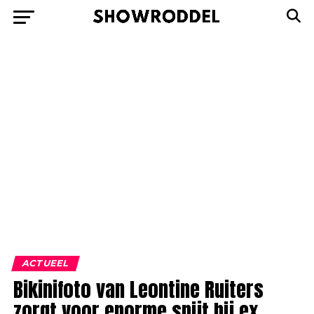
ACTUEEL
Bikinifoto van Leontine Ruiters
zorgt voor enorme spijt bij ex