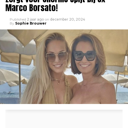
Marco Borsato!
Published
2 jaar ago
on
december 20, 2024
By
Sophie Brouwer