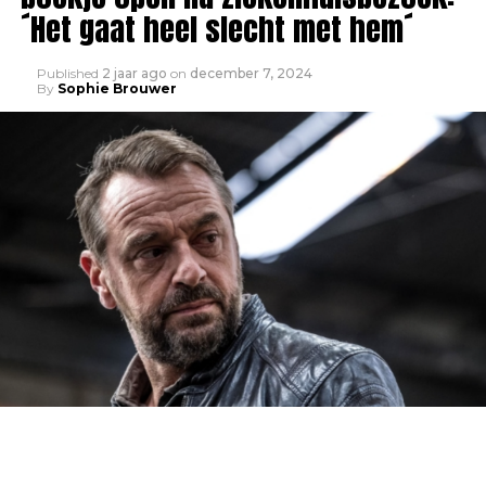
´Het gaat heel slecht met hem´
Published
2 jaar ago
on
december 7, 2024
By
Sophie Brouwer