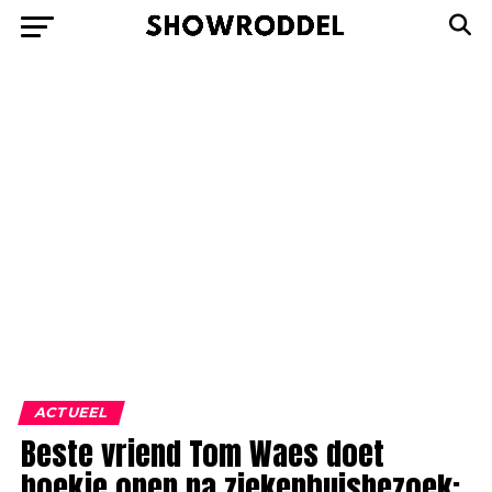
ACTUEEL
Beste vriend Tom Waes doet
boekje open na ziekenhuisbezoek: