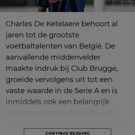
Deze confrontaties herinneren
hem eraan dat, hoewel veel
mensen zijn stijl vieren, er nog
steeds vooroordelen bestaan over
wat mannen zouden moeten
dragen.