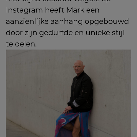
Mark behoort tot een groeiende
groep mannen die deze modieuze
schoenentype weer terugclaimen,