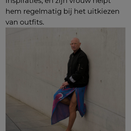
Hij vindt dat rokken meer
diversiteit bieden dan de
standaardbroeken die mannen
meestal dragen, en wil hiermee
laten zien dat comfort en
persoonlijke stijl voorop moeten
staan.