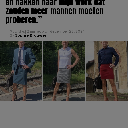
en hakken naar mijn werk dat
zouden meer mannen moeten
proberen.”
Published
2 jaar ago
on
december 29, 2024
By
Sophie Brouwer
Ad