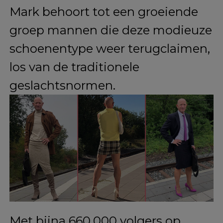
tegenwoordig worden hakken
bijna uitsluitend met vrouwen
geassocieerd.
Ad