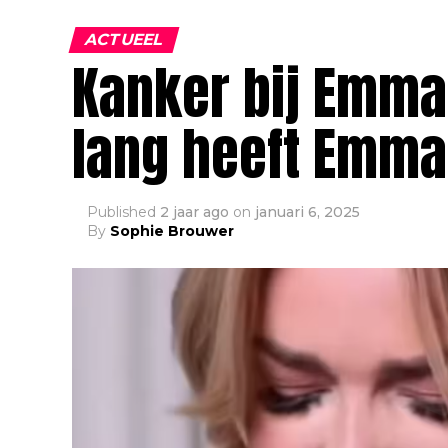
ACTUEEL
Kanker bij Emma 
lang heeft Emma
Published
2 jaar ago
on
januari 6, 2025
By
Sophie Brouwer