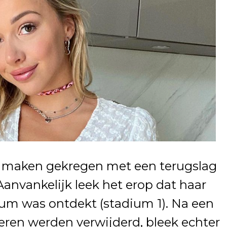
te maken gekregen met een terugslag
Aanvankelijk leek het erop dat haar
ium was ontdekt (stadium 1). Na een
ieren werden verwijderd, bleek echter