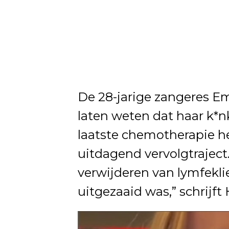
De 28-jarige zangeres E
laten weten dat haar k*n
laatste chemotherapie he
uitdagend vervolgtraject
verwijderen van lymfekli
uitgezaaid was,” schrijft 