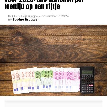
leeftijd op een rijtje
Published
2 jaar ago
on
november 7, 2024
By
Sophie Brouwer