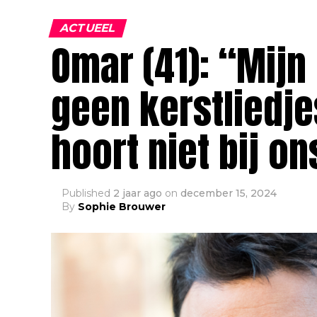
ACTUEEL
Omar (41): “Mij
geen kerstliedje
hoort niet bij on
Published
2 jaar ago
on
december 15, 2024
By
Sophie Brouwer