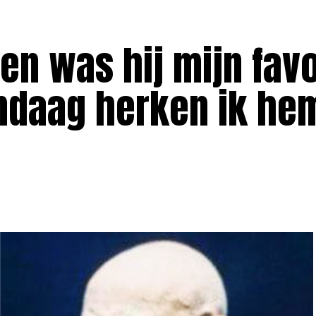
den was hij mijn fav
ndaag herken ik hem