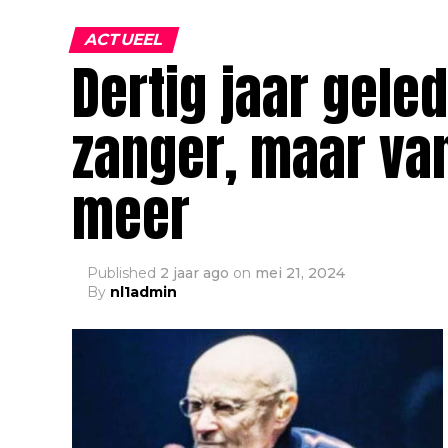
ACTUEEL
Dertig jaar gele
zanger, maar va
meer
Published
2 jaar ago
on
mei 21, 2024
By
nl1admin