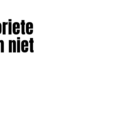
oriete
 niet